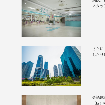
スタッ
さらに
したり
会議施
〈br