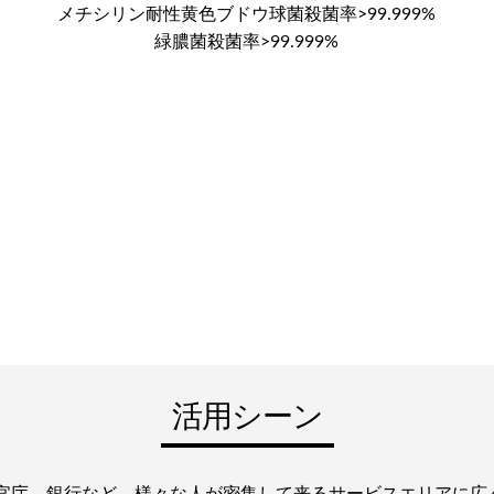
メチシリン耐性黄色ブドウ球菌殺菌率>99.999%
緑膿菌殺菌率>99.999%
活用シーン
官庁、銀行など、様々な人が密集して来るサービスエリアに広